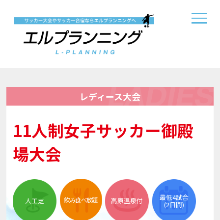
レディース大会
11人制女子サッカー御殿
場大会
最低4試合
飲み食べ放題
人工芝
高原温泉付
(2日間)