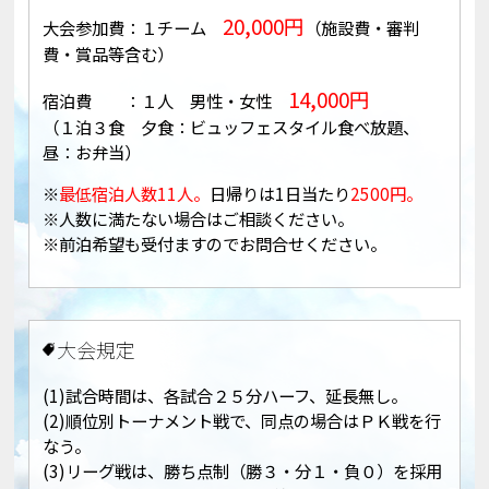
20,000円
大会参加費：１チーム
（施設費・審判
費・賞品等含む）
14,000円
宿泊費 ：１人 男性・女性
（１泊３食 夕食：ビュッフェスタイル食べ放題、
昼：お弁当）
※
最低宿泊人数11人。
日帰りは1日当たり
2500円。
※人数に満たない場合はご相談ください。
※前泊希望も受付ますのでお問合せください。
大会規定
(1)試合時間は、各試合２５分ハーフ、延長無し。
(2)順位別トーナメント戦で、同点の場合はＰＫ戦を行
なう。
(3)リーグ戦は、勝ち点制（勝３・分１・負０）を採用