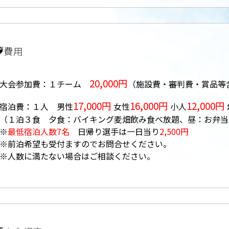
費用
20,000円
大会参加費：１チーム
（施設費・審判費・賞品等
17,000円
16,000円
12,000円
宿泊費：１人 男性
女性
小人
（１泊３食 夕食：バイキング麦畑飲み食べ放題、昼：お弁当
※
最低宿泊人数7名
日帰り選手は一日当り
2,500円
※前泊希望も受付ますのでお問合せください。
※人数に満たない場合はご相談ください。