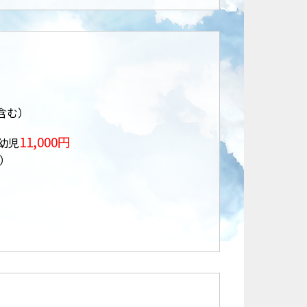
含む）
11,000円
幼児
）