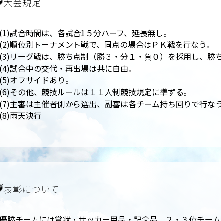
大会規定
(1)試合時間は、各試合1５分ハーフ、延長無し。
(2)順位別トーナメント戦で、同点の場合はＰＫ戦を行なう。
(3)リーグ戦は、勝ち点制（勝３・分１・負０）を採用し、勝
(4)試合中の交代・再出場は共に自由。
(5)オフサイドあり。
(6)その他、競技ルールは１１人制競技規定に準ずる。
(7)主審は主催者側から選出、副審は各チーム持ち回りで行な
(8)雨天決行
表彰について
優勝チームには賞状・サッカー用品・記念品、２・３位チーム