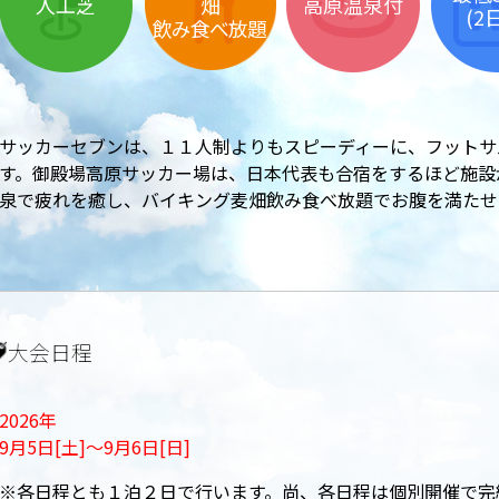
畑
人工芝
高原温泉付
(2
飲み食べ放題
サッカーセブンは、１１人制よりもスピーディーに、フットサ
す。
御殿場高原サッカー場は、日本代表も合宿をするほど施設
泉で疲れを癒し、バイキング麦畑飲み食べ放題でお腹を満たせ
大会日程
2026年
9月5日[土]〜9月6日[日]
※各日程とも１泊２日で行います。尚、各日程は個別開催で完