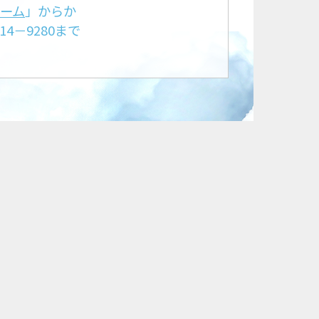
ーム
」からか
4－9280まで