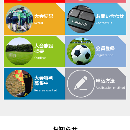
大会結果
お問い合わせ
Result
Contact Us
大会施設
会員登録
概要
Registration
Outline
大会審判
申込方法
募集中
Application method
Referee wanted
お知らせ