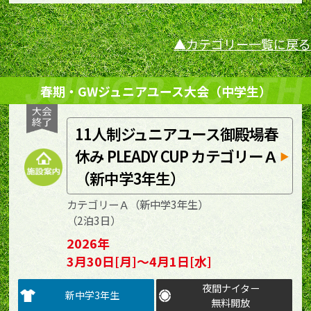
カテゴリー一覧に戻る
春期・GWジュニアユース大会（中学生）
11人制ジュニアユース御殿場春
休み PLEADY CUP カテゴリーＡ
（新中学3年生）
カテゴリーＡ（新中学3年生）
（2泊3日）
2026年
3月30日[月]～4月1日[水]
夜間ナイター
新中学3年生
無料開放