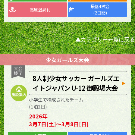
最低4試合
高原温泉付
(2日間)
カテゴリー一覧に戻る
少女ガールズ大会
8人制少女サッカー ガールズエ
イトジャパン U-12 御殿場大会
小学生で構成されたチーム
(1泊2日)
2026年
3月7日[土]～3月8日[日]