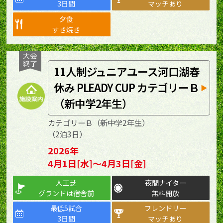
3日間
マッチあり
夕食
すき焼き
11人制ジュニアユース河口湖春
休み PLEADY CUP カテゴリーＢ
（新中学2年生）
カテゴリーＢ（新中学2年生）
（2泊3日）
2026年
4月1日[水]～4月3日[金]
人工芝
夜間ナイター
グランドは宿舎前
無料開放
最低5試合
フレンドリー
3日間
マッチあり