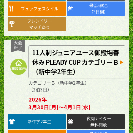
最低5試合
ブュッフェスタイル
（3日間）
フレンドリー
マッチあり
11人制ジュニアユース御殿場春
休み PLEADY CUP カテゴリーＢ
（新中学2年生）
カテゴリーＢ（新中学2年生）
（2泊3日）
2026年
3月30日[月]～4月1日[水]
夜間ナイター
新中学2年生
無料開放