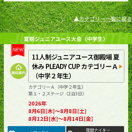
カテゴリー一覧に戻る
夏期ジュニアユース大会（中学生）
11人制ジュニアユース御殿場 夏
休み PLEADY CUP カテゴリーＡ
（中学２年生）
カテゴリーＡ（中学２年生）
第１・２ステージ（2泊3日）
2026年
8月6日[木]～8月8日[土]
8月12日[水]～8月14日[金]
夜間ナイター