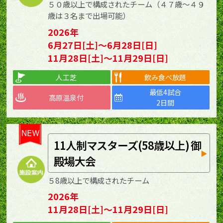
５０歳以上で構成されたチーム（４７歳～４９
歳は３名まで出場可能）
2026年
6月27日[土]～6月28日[日]
11月28日[土]～11月29日[日]
人工芝
飲み食べ放題
最低4試合
高原温泉付
2日間
11人制マスターズ(58歳以上) 御
殿場大会
５8歳以上で構成されたチーム
2026年
11月28日[土]～11月29日[日]