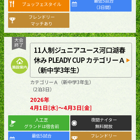
最低5試合
ブュッフェスタイル
（3日間）
フレンドリー
マッチあり
11人制ジュニアユース河口湖春
休み PLEADY CUP カテゴリーＡ
（新中学3年生）
カテゴリーＡ（新中学3年生）
（2泊3日）
2026年
4月1日[水]～4月3日[金]
人工芝
夜間ナイター
グランドは宿舎前
無料開放
最低5試合
フレンドリー