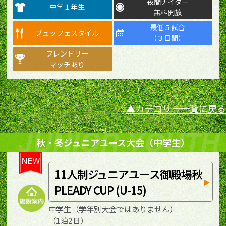
夜間ナイター
中学１年生
無料開放
最低５試合
ブュッフェスタイル
（３日間）
フレンドリー
マッチあり
カテゴリー一覧に戻る
秋・冬ジュニアユース大会（中学生）
11人制ジュニアユース御殿場秋
PLEADY CUP (U-15)
中学生（学年別大会ではありません）
（1泊2日）