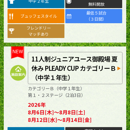
中学２年生
無料開放
最低５試合
ブュッフェスタイル
（３日間）
フレンドリー
マッチあり
11人制ジュニアユース御殿場 夏
休み PLEADY CUP カテゴリーＢ
（中学１年生）
カテゴリーＢ（中学１年生）
第１・２ステージ（2泊3日）
2026年
8月6日[木]～8月8日[土]
8月12日[水]～8月14日[金]