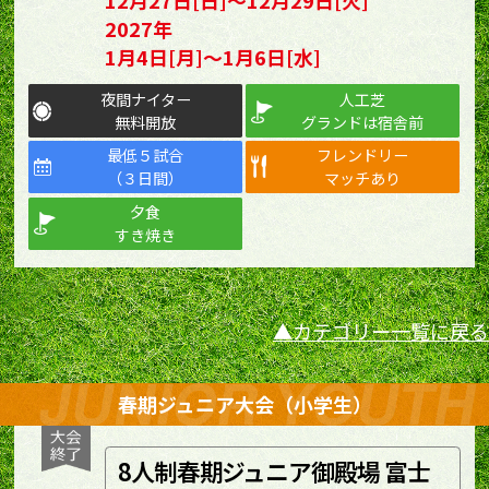
2027年
1月4日[月]～1月6日[水]
夜間ナイター
人工芝
無料開放
グランドは宿舎前
最低５試合
フレンドリー
（３日間）
マッチあり
夕食
すき焼き
カテゴリー一覧に戻る
春期ジュニア大会（小学生）
8人制春期ジュニア御殿場 富士