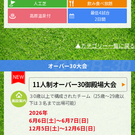
人工芝
飲み食べ放題
最低4試合
高原温泉付
2日間
カテゴリー一覧に戻る
オーバー30大会
11人制オーバー30御殿場大会
３0歳以上で構成されたチーム（25歳～29歳以
下は３名まで出場可能）
2026年
6月6日[土]～6月7日[日]
12月5日[土]～12月6日[日]