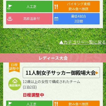
バイキング麦畑
人工芝
飲み食べ放題
最低4試合
高原温泉付
2日間
カテゴリー一覧に戻る
レディース大会
11人制女子サッカー御殿場大会
12歳以上の女性で構成されたチーム
(1泊2日)
日程調整中
人工芝
飲み食べ放題