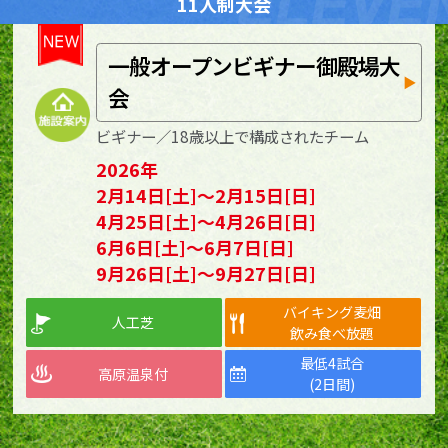
11人制大会
一般オープンビギナー御殿場大
会
ビギナー／18歳以上で構成されたチーム
2026年
2月14日[土]～2月15日[日]
4月25日[土]～4月26日[日]
6月6日[土]～6月7日[日]
9月26日[土]～9月27日[日]
バイキング麦畑
人工芝
飲み食べ放題
最低4試合
高原温泉付
(2日間)