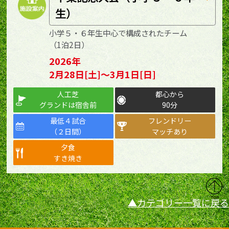
生）
小学５・６年生中心で構成されたチーム
（1泊2日）
2026年
2月28日[土]～3月1日[日]
人工芝
都心から
グランドは宿舎前
90分
最低４試合
フレンドリー
（２日間）
マッチあり
夕食
すき焼き
カテゴリー一覧に戻る