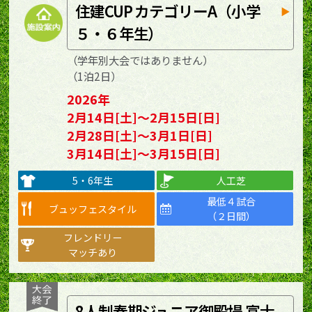
住建CUP カテゴリーA（小学
５・６年生）
（学年別大会ではありません）
（1泊2日）
2026年
2月14日[土]～2月15日[日]
2月28日[土]～3月1日[日]
3月14日[土]～3月15日[日]
5・6年生
人工芝
最低４試合
ブュッフェスタイル
（２日間）
フレンドリー
マッチあり
8人制春期ジュニア御殿場 富士