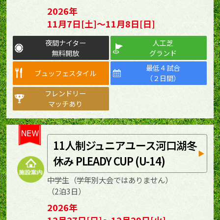
2026年
11月7日[土]～11月8日[日]
夜間ナイター
人工芝
無料開放
グランド
最低４試合
ブュッフェスタイル
（２日間）
フレンドリー
マッチあり
11人制ジュニアユース河口湖冬
休み PLEADY CUP (U-14)
中学生（学年別大会ではありません）
（2泊3日）
2026年
12月27日[日]～12月29日[火]