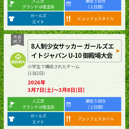
人工芝
最低５試合
グランドは宿主前
（２日間）
ガールズ
ビュッフェスタイル
エイト
8人制少女サッカー ガールズエ
イトジャパン U-10 御殿場大会
小学生で構成されたチーム
(1泊2日)
2026年
3月7日[土]～3月8日[日]
人工芝
最低５試合
グランドは宿主前
（２日間）
ガールズ
ブュッフェスタイル
エイト