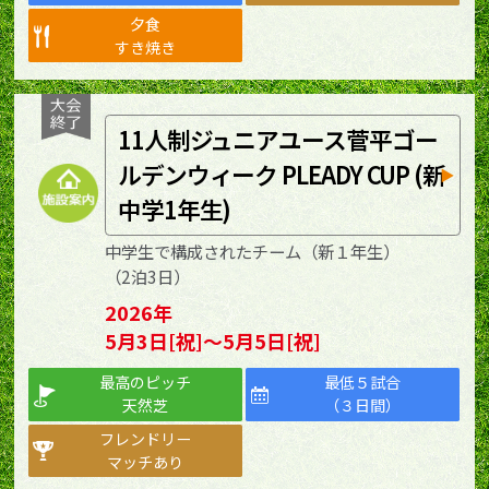
夕食
すき焼き
11人制ジュニアユース菅平ゴー
ルデンウィーク PLEADY CUP (新
中学1年生)
中学生で構成されたチーム（新１年生）
（2泊3日）
2026年
5月3日[祝]～5月5日[祝]
最高のピッチ
最低５試合
天然芝
（３日間）
フレンドリー
マッチあり