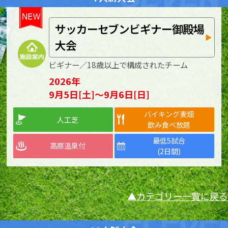
サッカーセブンビギナー御殿場
大会
ビギナー／18歳以上で構成されたチーム
2026年
9月5日[土]～9月6日[日]
バイキング麦畑
人工芝
飲み食べ放題
最低5試合
高原温泉付
(2日間)
カテゴリー一覧に戻る