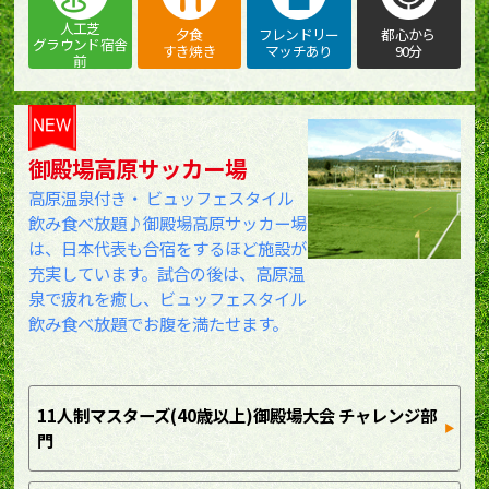
人工芝
夕食
フレンドリー
都心から
グラウンド宿舎
すき焼き
マッチあり
90分
前
御殿場高原サッカー場
高原温泉付き・ ビュッフェスタイル
飲み食べ放題♪御殿場高原サッカー場
は、日本代表も合宿をするほど施設が
充実しています。試合の後は、高原温
泉で疲れを癒し、ビュッフェスタイル
飲み食べ放題でお腹を満たせます。
11人制マスターズ(40歳以上)御殿場大会 チャレンジ部
門