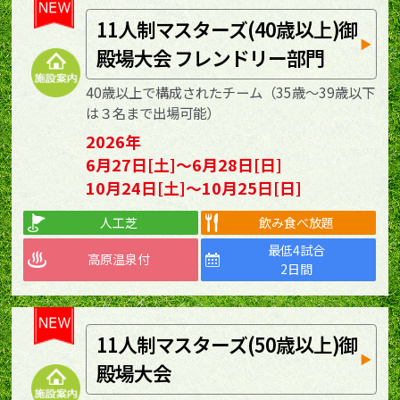
11人制マスターズ(40歳以上)御
殿場大会 フレンドリー部門
40歳以上で構成されたチーム（35歳～39歳以下
は３名まで出場可能）
2026年
6月27日[土]～6月28日[日]
10月24日[土]～10月25日[日]
人工芝
飲み食べ放題
最低4試合
高原温泉付
2日間
11人制マスターズ(50歳以上)御
殿場大会