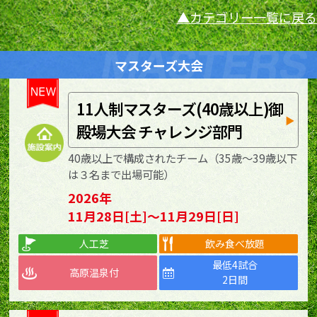
カテゴリー一覧に戻る
マスターズ大会
11人制マスターズ(40歳以上)御
殿場大会 チャレンジ部門
40歳以上で構成されたチーム（35歳～39歳以下
は３名まで出場可能）
2026年
11月28日[土]～11月29日[日]
人工芝
飲み食べ放題
最低4試合
高原温泉付
2日間