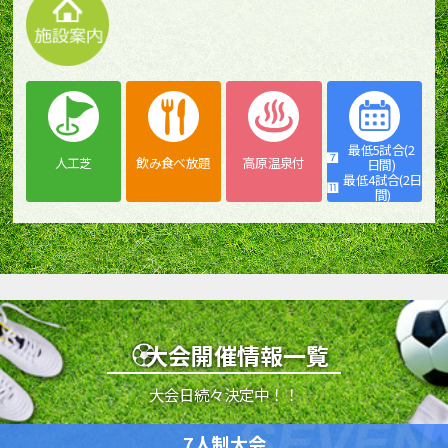
最低5試合(2
人工芝
飲み食べ放題
高原温泉付
日間)
最低4試合(2日
間)
大会開催情報一覧
大会日続々決定中！！
7人制大会