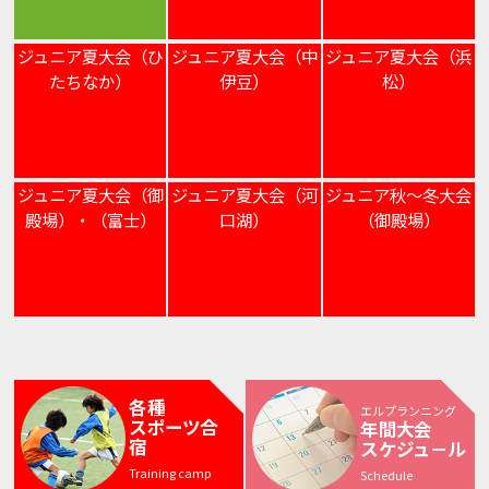
ジュニア夏大会（ひ
ジュニア夏大会（中
ジュニア夏大会（浜
たちなか）
伊豆）
松）
ジュニア夏大会（御
ジュニア夏大会（河
ジュニア秋～冬大会
殿場）・（富士）
口湖）
（御殿場）
各種
エルプランニング
スポーツ合
年間大会
宿
スケジュ－ル
Training camp
Schedule