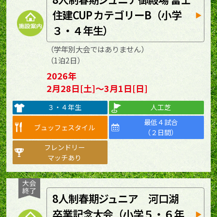
住建CUP カテゴリーB（小学
３・４年生）
（学年別大会ではありません）
（1泊2日）
2026年
2月28日[土]～3月1日[日]
３・４年生
人工芝
最低４試合
ブュッフェスタイル
（２日間）
フレンドリー
マッチあり
8人制春期ジュニア 河口湖
卒業記念大会（小学５・６年